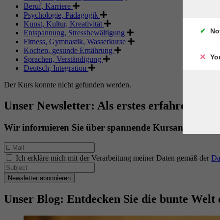
Beruf, Karriere
Psychologie, Pädagogik
Kunst, Kultur, Kreativität
No
Entspannung, Stressbewältigung
Fitness, Gymnastik, Wasserkurse
Kochen, gesunde Ernährung
Yo
Sprachen, Verständigung
Deutsch, Integration
Der Kurs konnte nicht gefunden werden.
Unser Newsletter: Als erstes erfahren. Als 
Wir informieren Sie über spannende Kursangebote.
Ich erkläre mich mit der Verarbeitung meiner Daten gemäß der
Da
Newsletter abonnieren
Unser Blog: Entdecken Sie die bunte Welt 