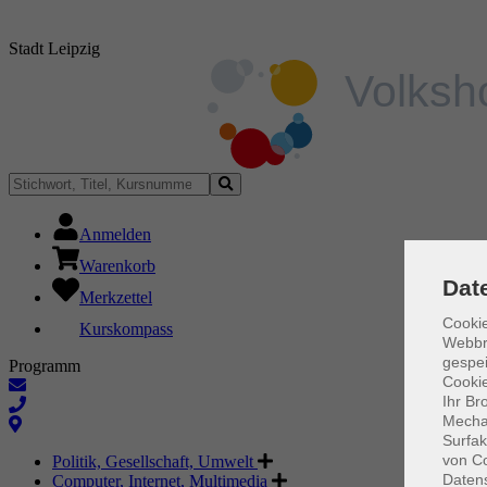
Stadt Leipzig
Anmelden
Warenkorb
Dat
Merkzettel
Cookie
Kurskompass
Webbr
gespei
Programm
Cookie
Ihr Br
Mechan
Surfak
von Co
Politik, Gesellschaft, Umwelt
Daten
Computer, Internet, Multimedia