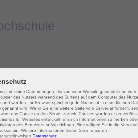
enschutz
s sind kleine Datenmengen, die von einer Website gesendet und vom
owser des Nutzers während des Surfens auf dem Computer des Nutze
chert werden. Ihr Browser speichert jede Nachricht in einer kleinen Dat
 genannt wird. Wenn Sie eine weitere Seite vom Server anfordern, se
owser das Cookie an den Server zurück. Cookies wurden als zuverlässi
ismus für Websites entwickelt, um sich Informationen zu merken oder
tivitäten des Benutzers aufzuzeichnen. Bitte willigen Sie in die Verwen
okies ein. Weitere Informationen finden Sie in unseren
schutzhinweisen.
Datenschutz