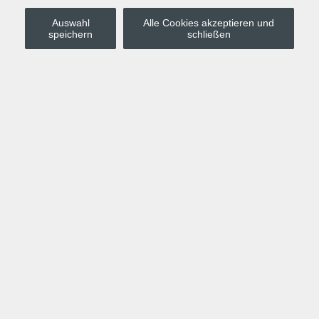
Auswahl
Alle Cookies akzeptieren und
Stadt Leipzig
speichern
schließen
Anmelden
Warenkorb
Merkzettel
Kurskompass
Programm
Politik, Gesellschaft, Umwelt
Computer, Internet, Multimedia