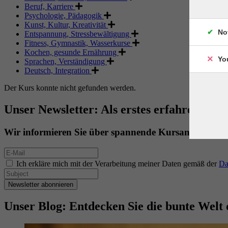
Beruf, Karriere
Psychologie, Pädagogik
Kunst, Kultur, Kreativität
No
Entspannung, Stressbewältigung
Fitness, Gymnastik, Wasserkurse
Kochen, gesunde Ernährung
Yo
Sprachen, Verständigung
Deutsch, Integration
Der Kurs konnte nicht gefunden werden.
Unser Newsletter: Als erstes erfahren. Als 
Wir informieren Sie über spannende Kursangebote.
Ich erkläre mich mit der Verarbeitung meiner Daten gemäß der
Da
Newsletter abonnieren
Unser Blog: Entdecken Sie die bunte Welt 