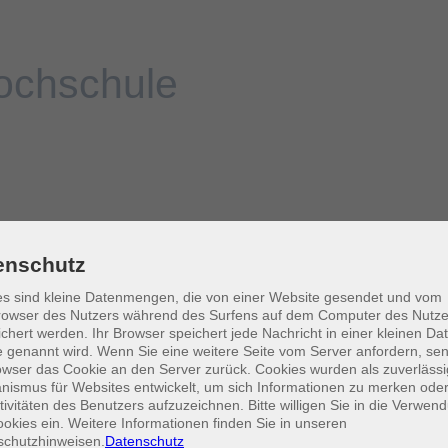
enschutz
s sind kleine Datenmengen, die von einer Website gesendet und vom
owser des Nutzers während des Surfens auf dem Computer des Nutze
chert werden. Ihr Browser speichert jede Nachricht in einer kleinen Dat
 genannt wird. Wenn Sie eine weitere Seite vom Server anfordern, se
owser das Cookie an den Server zurück. Cookies wurden als zuverlässi
ismus für Websites entwickelt, um sich Informationen zu merken oder
tivitäten des Benutzers aufzuzeichnen. Bitte willigen Sie in die Verwen
okies ein. Weitere Informationen finden Sie in unseren
schutzhinweisen.
Datenschutz