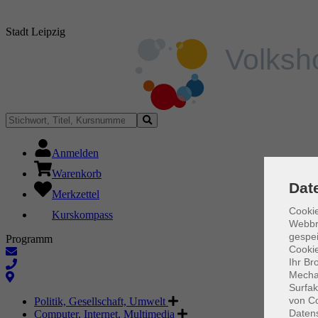
Stadt Leipzig
Anmelden
Warenkorb
Dat
Merkzettel
Cookie
Kurskompass
Webbr
gespei
Programm
Cookie
Ihr Br
Mechan
Surfak
von Co
Politik, Gesellschaft, Umwelt
Daten
Computer, Internet, Multimedia