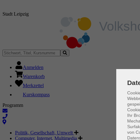
Stadt Leipzig
Anmelden
Warenkorb
Dat
Merkzettel
Cookie
Kurskompass
Webbr
gespei
Programm
Cookie
Ihr Br
Mechan
Surfak
von Co
Politik, Gesellschaft, Umwelt
Daten
Computer, Internet, Multimedia