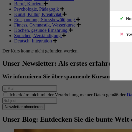
Beruf, Karriere
Psychologie, Pädagogik
Kunst, Kultur, Kreativität
No
Entspannung, Stressbewältigung
Fitness, Gymnastik, Wasserkurse
Kochen, gesunde Ernährung
Yo
Sprachen, Verständigung
Deutsch, Integration
Der Kurs konnte nicht gefunden werden.
Unser Newsletter: Als erstes erfahren. Als 
Wir informieren Sie über spannende Kursangebote.
Ich erkläre mich mit der Verarbeitung meiner Daten gemäß der
Da
Newsletter abonnieren
Unser Blog: Entdecken Sie die bunte Welt 