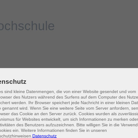
enschutz
s sind kleine Datenmengen, die von einer Website gesendet und vom
owser des Nutzers während des Surfens auf dem Computer des Nutze
chert werden. Ihr Browser speichert jede Nachricht in einer kleinen Dat
 genannt wird. Wenn Sie eine weitere Seite vom Server anfordern, se
owser das Cookie an den Server zurück. Cookies wurden als zuverlässi
ismus für Websites entwickelt, um sich Informationen zu merken oder
tivitäten des Benutzers aufzuzeichnen. Bitte willigen Sie in die Verwen
okies ein. Weitere Informationen finden Sie in unseren
schutzhinweisen.
Datenschutz