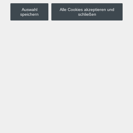
Auswahl
Alle Cookies akzeptieren und
Stadt Leipzig
speichern
schließen
Anmelden
Warenkorb
Merkzettel
Kurskompass
Programm
Politik, Gesellschaft, Umwelt
Computer, Internet, Multimedia