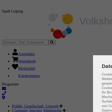
Stadt Leipzig
Anmelden
Warenkorb
Dat
Merkzettel
Cookie
Kurskompass
Webbr
gespei
Programm
Cookie
Ihr Br
Mechan
Surfak
von Co
Politik, Gesellschaft, Umwelt
Daten
Computer, Internet, Multimedia