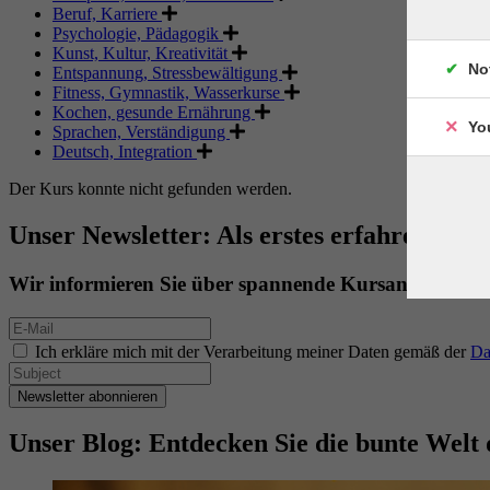
Beruf, Karriere
Psychologie, Pädagogik
Kunst, Kultur, Kreativität
No
Entspannung, Stressbewältigung
Fitness, Gymnastik, Wasserkurse
Kochen, gesunde Ernährung
Yo
Sprachen, Verständigung
Deutsch, Integration
Der Kurs konnte nicht gefunden werden.
Unser Newsletter: Als erstes erfahren. Als 
Wir informieren Sie über spannende Kursangebote.
Ich erkläre mich mit der Verarbeitung meiner Daten gemäß der
Da
Newsletter abonnieren
Unser Blog: Entdecken Sie die bunte Welt 