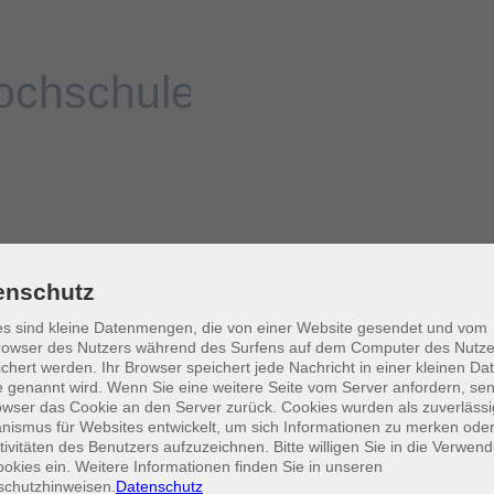
enschutz
s sind kleine Datenmengen, die von einer Website gesendet und vom
owser des Nutzers während des Surfens auf dem Computer des Nutze
chert werden. Ihr Browser speichert jede Nachricht in einer kleinen Dat
 genannt wird. Wenn Sie eine weitere Seite vom Server anfordern, se
owser das Cookie an den Server zurück. Cookies wurden als zuverlässi
ismus für Websites entwickelt, um sich Informationen zu merken oder
tivitäten des Benutzers aufzuzeichnen. Bitte willigen Sie in die Verwen
okies ein. Weitere Informationen finden Sie in unseren
schutzhinweisen.
Datenschutz