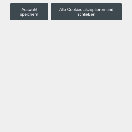
Auswahl
Alle Cookies akzeptieren und
Stadt Leipzig
speichern
schließen
Anmelden
Warenkorb
Merkzettel
Kurskompass
Programm
Politik, Gesellschaft, Umwelt
Computer, Internet, Multimedia