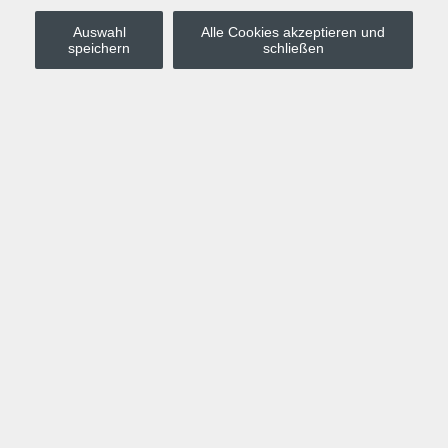
Auswahl
Alle Cookies akzeptieren und
Stadt Leipzig
speichern
schließen
Anmelden
Warenkorb
Merkzettel
Kurskompass
Programm
Politik, Gesellschaft, Umwelt
Computer, Internet, Multimedia