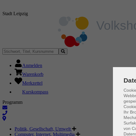
Stadt Leipzig
Anmelden
Warenkorb
Dat
Merkzettel
Cookie
Kurskompass
Webbr
gespei
Programm
Cookie
Ihr Br
Mechan
Surfak
von Co
Politik, Gesellschaft, Umwelt
Daten
Computer, Internet, Multimedia