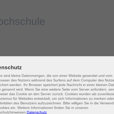
enschutz
s sind kleine Datenmengen, die von einer Website gesendet und vom
owser des Nutzers während des Surfens auf dem Computer des Nutze
chert werden. Ihr Browser speichert jede Nachricht in einer kleinen Dat
 genannt wird. Wenn Sie eine weitere Seite vom Server anfordern, se
owser das Cookie an den Server zurück. Cookies wurden als zuverlässi
ismus für Websites entwickelt, um sich Informationen zu merken oder
tivitäten des Benutzers aufzuzeichnen. Bitte willigen Sie in die Verwen
okies ein. Weitere Informationen finden Sie in unseren
schutzhinweisen.
Datenschutz