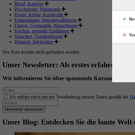
Beruf, Karriere
Psychologie, Pädagogik
Kunst, Kultur, Kreativität
No
Entspannung, Stressbewältigung
Fitness, Gymnastik, Wasserkurse
Kochen, gesunde Ernährung
Yo
Sprachen, Verständigung
Deutsch, Integration
Der Kurs konnte nicht gefunden werden.
Unser Newsletter: Als erstes erfahren. Als 
Wir informieren Sie über spannende Kursangebote.
Ich erkläre mich mit der Verarbeitung meiner Daten gemäß der
Da
Newsletter abonnieren
Unser Blog: Entdecken Sie die bunte Welt 