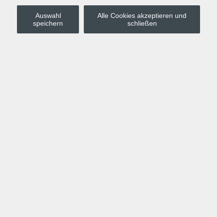
Auswahl
Alle Cookies akzeptieren und
Stadt Leipzig
speichern
schließen
Anmelden
Warenkorb
Merkzettel
Kurskompass
Programm
Politik, Gesellschaft, Umwelt
Computer, Internet, Multimedia