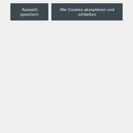
Auswahl
Alle Cookies akzeptieren und
Stadt Leipzig
speichern
schließen
Anmelden
Warenkorb
Merkzettel
Kurskompass
Programm
Politik, Gesellschaft, Umwelt
Computer, Internet, Multimedia