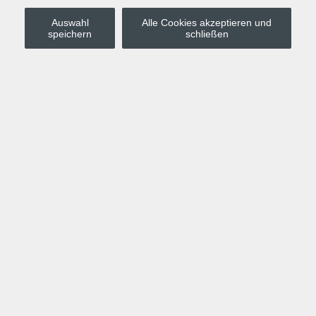
Auswahl
Alle Cookies akzeptieren und
Stadt Leipzig
speichern
schließen
Anmelden
Warenkorb
Merkzettel
Kurskompass
Programm
Politik, Gesellschaft, Umwelt
Computer, Internet, Multimedia