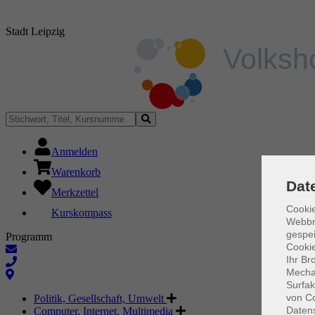
Stadt Leipzig
Anmelden
Warenkorb
Dat
Merkzettel
Cookie
Kurskompass
Webbr
gespei
Programm
Cookie
Ihr Br
Mechan
Surfak
von Co
Politik, Gesellschaft, Umwelt
Daten
Computer, Internet, Multimedia