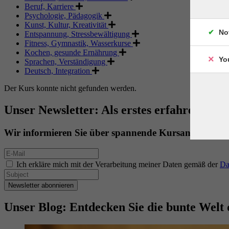
Beruf, Karriere
Psychologie, Pädagogik
Kunst, Kultur, Kreativität
No
Entspannung, Stressbewältigung
Fitness, Gymnastik, Wasserkurse
Kochen, gesunde Ernährung
Yo
Sprachen, Verständigung
Deutsch, Integration
Der Kurs konnte nicht gefunden werden.
Unser Newsletter: Als erstes erfahren. Als 
Wir informieren Sie über spannende Kursangebote.
Ich erkläre mich mit der Verarbeitung meiner Daten gemäß der
Da
Newsletter abonnieren
Unser Blog: Entdecken Sie die bunte Welt 