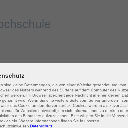
enschutz
s sind kleine Datenmengen, die von einer Website gesendet und vom
owser des Nutzers während des Surfens auf dem Computer des Nutze
chert werden. Ihr Browser speichert jede Nachricht in einer kleinen Dat
 genannt wird. Wenn Sie eine weitere Seite vom Server anfordern, se
owser das Cookie an den Server zurück. Cookies wurden als zuverlässi
ismus für Websites entwickelt, um sich Informationen zu merken oder
tivitäten des Benutzers aufzuzeichnen. Bitte willigen Sie in die Verwen
okies ein. Weitere Informationen finden Sie in unseren
schutzhinweisen.
Datenschutz