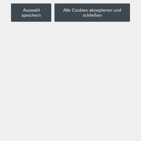
Auswahl
Alle Cookies akzeptieren und
Stadt Leipzig
speichern
schließen
Anmelden
Warenkorb
Merkzettel
Kurskompass
Programm
Politik, Gesellschaft, Umwelt
Computer, Internet, Multimedia