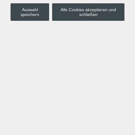
Auswahl
Alle Cookies akzeptieren und
Stadt Leipzig
speichern
schließen
Anmelden
Warenkorb
Merkzettel
Kurskompass
Programm
Politik, Gesellschaft, Umwelt
Computer, Internet, Multimedia