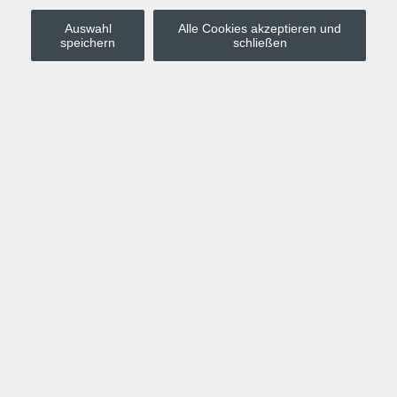
Auswahl
Alle Cookies akzeptieren und
Stadt Leipzig
speichern
schließen
Anmelden
Warenkorb
Merkzettel
Kurskompass
Programm
Politik, Gesellschaft, Umwelt
Computer, Internet, Multimedia