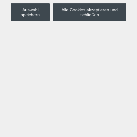
Auswahl
Alle Cookies akzeptieren und
Stadt Leipzig
speichern
schließen
Anmelden
Warenkorb
Merkzettel
Kurskompass
Programm
Politik, Gesellschaft, Umwelt
Computer, Internet, Multimedia