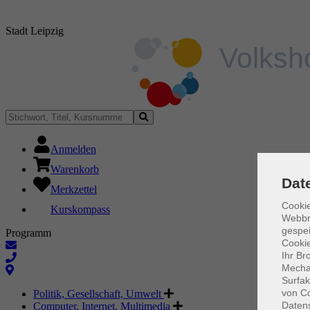
Stadt Leipzig
Anmelden
Warenkorb
Dat
Merkzettel
Cookie
Kurskompass
Webbr
gespei
Programm
Cookie
Ihr Br
Mechan
Surfak
von Co
Politik, Gesellschaft, Umwelt
Daten
Computer, Internet, Multimedia