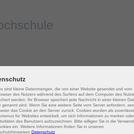
enschutz
s sind kleine Datenmengen, die von einer Website gesendet und vom
owser des Nutzers während des Surfens auf dem Computer des Nutze
chert werden. Ihr Browser speichert jede Nachricht in einer kleinen Dat
 genannt wird. Wenn Sie eine weitere Seite vom Server anfordern, se
owser das Cookie an den Server zurück. Cookies wurden als zuverlässi
ismus für Websites entwickelt, um sich Informationen zu merken oder
tivitäten des Benutzers aufzuzeichnen. Bitte willigen Sie in die Verwen
okies ein. Weitere Informationen finden Sie in unseren
schutzhinweisen.
Datenschutz