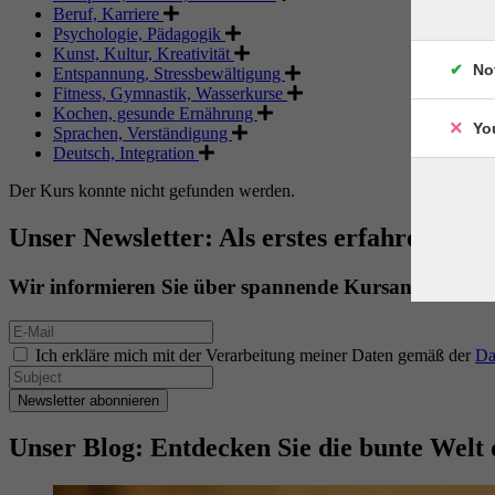
Beruf, Karriere
Psychologie, Pädagogik
Kunst, Kultur, Kreativität
No
Entspannung, Stressbewältigung
Fitness, Gymnastik, Wasserkurse
Kochen, gesunde Ernährung
Yo
Sprachen, Verständigung
Deutsch, Integration
Der Kurs konnte nicht gefunden werden.
Unser Newsletter: Als erstes erfahren. Als 
Wir informieren Sie über spannende Kursangebote.
Ich erkläre mich mit der Verarbeitung meiner Daten gemäß der
Da
Newsletter abonnieren
Unser Blog: Entdecken Sie die bunte Welt 