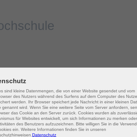
enschutz
s sind kleine Datenmengen, die von einer Website gesendet und vom
owser des Nutzers während des Surfens auf dem Computer des Nutze
chert werden. Ihr Browser speichert jede Nachricht in einer kleinen Dat
 genannt wird. Wenn Sie eine weitere Seite vom Server anfordern, se
owser das Cookie an den Server zurück. Cookies wurden als zuverlässi
ismus für Websites entwickelt, um sich Informationen zu merken oder
tivitäten des Benutzers aufzuzeichnen. Bitte willigen Sie in die Verwen
okies ein. Weitere Informationen finden Sie in unseren
schutzhinweisen.
Datenschutz