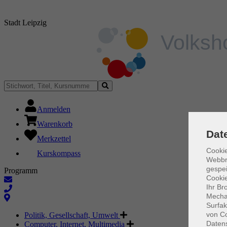
Stadt Leipzig
Anmelden
Warenkorb
Dat
Merkzettel
Cookie
Kurskompass
Webbr
gespei
Programm
Cookie
Ihr Br
Mechan
Surfak
von Co
Politik, Gesellschaft, Umwelt
Daten
Computer, Internet, Multimedia