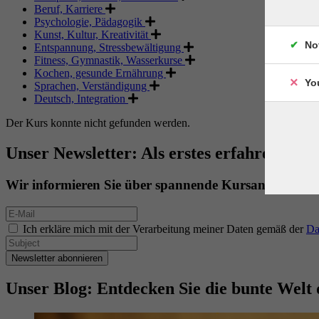
Beruf, Karriere
Psychologie, Pädagogik
Kunst, Kultur, Kreativität
No
Entspannung, Stressbewältigung
Fitness, Gymnastik, Wasserkurse
Kochen, gesunde Ernährung
Yo
Sprachen, Verständigung
Deutsch, Integration
Der Kurs konnte nicht gefunden werden.
Unser Newsletter: Als erstes erfahren. Als 
Wir informieren Sie über spannende Kursangebote.
Ich erkläre mich mit der Verarbeitung meiner Daten gemäß der
Da
Newsletter abonnieren
Unser Blog: Entdecken Sie die bunte Welt 